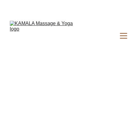
NOUVEAU ! MASSAGES À RENNES • VENEZ 
DÉCOUVRIR DU 6 AU 15 AOÛT 9H - 19H30
CONTACT
kamala.massageyoga@gmail.com
06 61 34 24 47
9 allée des violettes 35590
CLAYES