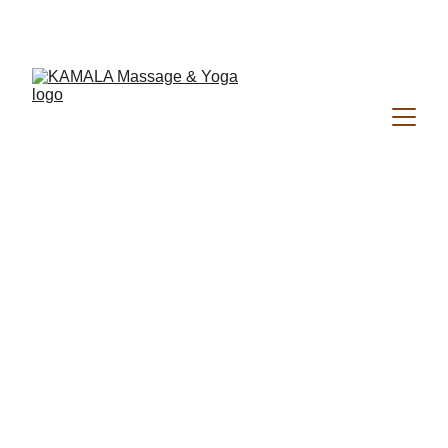
NOUVEAU ! MASSAGES À RENNES • VENEZ 
DÉCOUVRIR DU 6 AU 15 AOÛT 9H - 19H30
 TARIFS
Massage 
Jambes lourdes & pieds fatigués
20 min • 25€ ➡️ prendre RDV